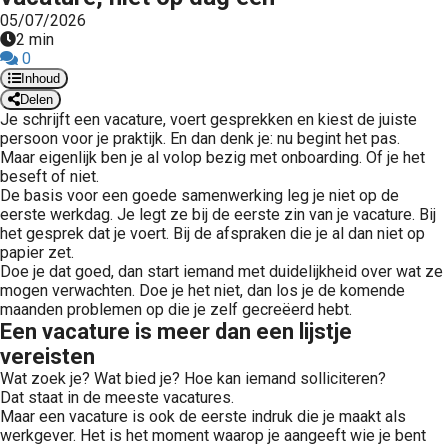
 op de
05/07/2026
2 min
e. Hierdoor
0
 website-
Inhoud
ren
Delen
nte
Je schrijft een vacature, voert gesprekken en kiest de juiste
enties
persoon voor je praktijk. En dan denk je: nu begint het pas.
Maar eigenlijk ben je al volop bezig met onboarding. Of je het
gebaseerd
beseft of niet.
 gedrag van
De basis voor een goede samenwerking leg je niet op de
ezoeker.
eerste werkdag. Je legt ze bij de eerste zin van je vacature. Bij
het gesprek dat je voert. Bij de afspraken die je al dan niet op
papier zet.
Doe je dat goed, dan start iemand met duidelijkheid over wat ze
uren
mogen verwachten. Doe je het niet, dan los je de komende
maanden problemen op die je zelf gecreëerd hebt.
Een vacature is meer dan een lijstje
vereisten
Wat zoek je? Wat bied je? Hoe kan iemand solliciteren?
Dat staat in de meeste vacatures.
Maar een vacature is ook de eerste indruk die je maakt als
werkgever. Het is het moment waarop je aangeeft wie je bent