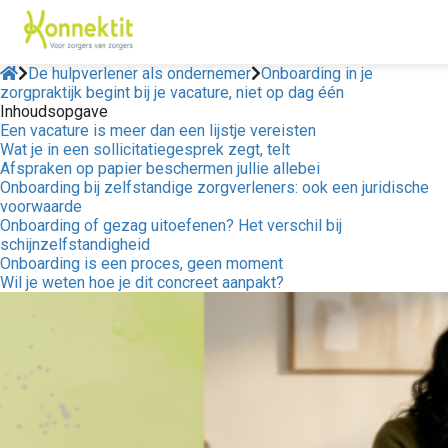
De hulpverlener als ondernemer
Onboarding in je
zorgpraktijk begint bij je vacature, niet op dag één
Inhoudsopgave
ngen
Een vacature is meer dan een lijstje vereisten
 policy
Wat je in een sollicitatiegesprek zegt, telt
Afspraken op papier beschermen jullie allebei
Onboarding bij zelfstandige zorgverleners: ook een juridische
voorwaarde
Onboarding of gezag uitoefenen? Het verschil bij
oneel
schijnzelfstandigheid
Onboarding is een proces, geen moment
onele
Wil je weten hoe je dit concreet aanpakt?
s zijn
kelijk om
bsite te
ken. Ze
 gebruikt
asisfuncties
der deze