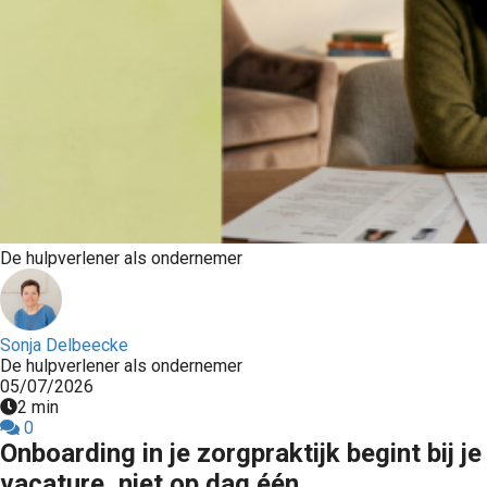
s kan de
e niet
oneren.
ieken
ische
s worden
kt om
em
tie te
De hulpverlener als ondernemer
elen over
drag van
zoeker op
Sonja Delbeecke
site.
De hulpverlener als ondernemer
05/07/2026
ing
2 min
0
ingcookies
Onboarding in je zorgpraktijk begint bij je
 gebruikt
vacature, niet op dag één
oekers te