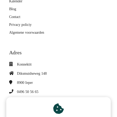
Kalender
Blog
Contact
Privacy policiy
Algemene voorwaarden
Adres
Konnektit
Diksmuidseweg 148
8900
Ieper
0496 50 56 65
sonja@konnektit.be
BTW nummer: BE 0682 947 997