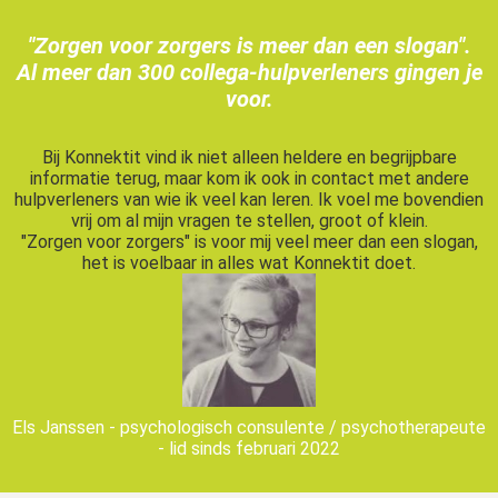
 op de
"Zorgen voor zorgers is meer dan een slogan
".
e. Hierdoor
Al meer dan 300 collega-hulpverleners gingen je
 website-
voor.
ren
nte
enties
Bij Konnektit vind ik niet alleen heldere en begrijpbare
informatie terug, maar kom ik ook in contact met andere
gebaseerd
hulpverleners van wie ik veel kan leren. Ik voel me bovendien
 gedrag van
vrij om al mijn vragen te stellen, groot of klein.
ezoeker.
"Zorgen voor zorgers" is voor mij veel meer dan een slogan,
het is voelbaar in alles wat Konnektit doet.
uren
Els Janssen - psychologisch consulente / psychotherapeute
- lid sinds februari 2022