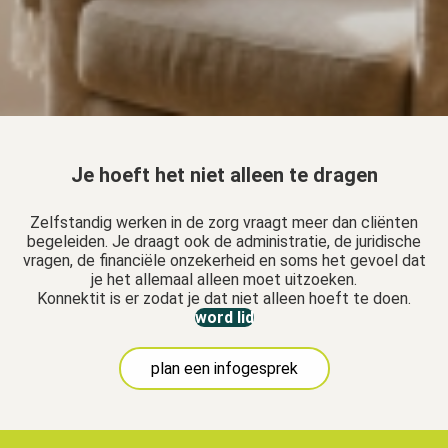
s kan de
e niet
oneren.
ieken
ische
s worden
Je hoeft het niet alleen te dragen
kt om
em
Zelfstandig werken in de zorg vraagt meer dan cliënten
tie te
begeleiden. Je draagt ook de administratie, de juridische
elen over
vragen, de financiële onzekerheid en soms het gevoel dat
drag van
je het allemaal alleen moet uitzoeken.
zoeker op
Konnektit is er zodat je dat niet alleen hoeft te doen.
word lid
site.
ing
plan een infogesprek
ingcookies
 gebruikt
oekers te