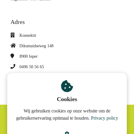
Adres
Konnektit
Diksmuidseweg 148
8900
Ieper
0496 50 56 65
sonja@konnektit.be
BTW nummer: BE 0682 947 997
Cookies
Wij gebruiken cookies op onze website om de
gebruikerservaring optimaal te houden.
Privacy policy
© Konnektit