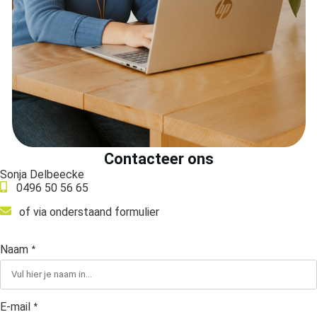
 op de
e. Hierdoor
 website-
ren
nte
enties
gebaseerd
 gedrag van
ezoeker.
Contacteer ons
Sonja Delbeecke
0496 50 56 65
uren
of via onderstaand formulier
Naam
*
E-mail
*