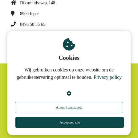
Diksmuidseweg 148
8900
Ieper
0496 50 56 65
sonja@konnektit.be
BTW nummer: BE 0682 947 997
Cookies
Wij gebruiken cookies op onze website om de
gebruikerservaring optimaal te houden.
Privacy policy
© Konnektit
Alleen functioneel
Accepteer alle