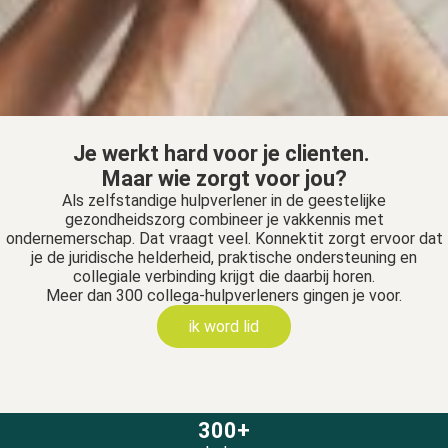
s kan de
e niet
oneren.
ieken
ische
Je werkt hard voor je clienten.
s worden
Maar wie zorgt voor jou?
kt om
Als zelfstandige hulpverlener in de geestelijke
em
gezondheidszorg combineer je vakkennis met
tie te
ondernemerschap. Dat vraagt veel. Konnektit zorgt ervoor dat
elen over
je de juridische helderheid, praktische ondersteuning en
drag van
collegiale verbinding krijgt die daarbij horen.
Meer dan 300 collega-hulpverleners gingen je voor.
zoeker op
site.
ik word lid
ing
ingcookies
 gebruikt
300+
oekers te