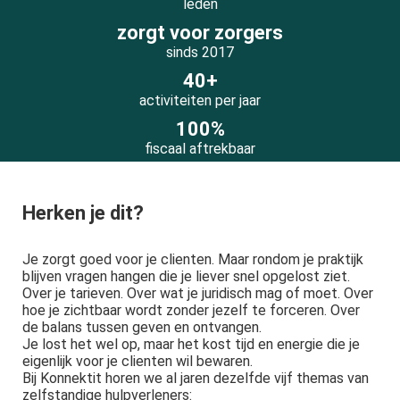
leden
 op de
zorgt voor zorgers
e. Hierdoor
sinds 2017
 website-
40+
ren
activiteiten per jaar
nte
enties
100%
gebaseerd
fiscaal aftrekbaar
 gedrag van
ezoeker.
Herken je dit?
uren
Je zorgt goed voor je clienten. Maar rondom je praktijk
blijven vragen hangen die je liever snel opgelost ziet.
Over je tarieven. Over wat je juridisch mag of moet. Over
hoe je zichtbaar wordt zonder jezelf te forceren. Over
de balans tussen geven en ontvangen.
Je lost het wel op, maar het kost tijd en energie die je
eigenlijk voor je clienten wil bewaren.
Bij Konnektit horen we al jaren dezelfde vijf themas van
zelfstandige hulpverleners: