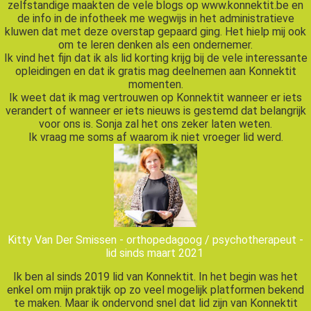
zelfstandige maakten de vele blogs op www.konnektit.be en
de info in de infotheek me wegwijs in het administratieve
kluwen dat met deze overstap gepaard ging. Het hielp mij ook
om te leren denken als een ondernemer.
Ik vind het fijn dat ik als lid korting krijg bij de vele interessante
opleidingen en dat ik gratis mag deelnemen aan Konnektit
momenten.
Ik weet dat ik mag vertrouwen op Konnektit wanneer er iets
verandert of wanneer er iets nieuws is gestemd dat belangrijk
voor ons is. Sonja zal het ons zeker laten weten.
Ik vraag me soms af waarom ik niet vroeger lid werd.
Kitty Van Der Smissen - orthopedagoog / psychotherapeut -
lid sinds maart 2021
Ik ben al sinds 2019 lid van Konnektit. In het begin was het
enkel om mijn praktijk op zo veel mogelijk platformen bekend
te maken. Maar ik ondervond snel dat lid zijn van Konnektit