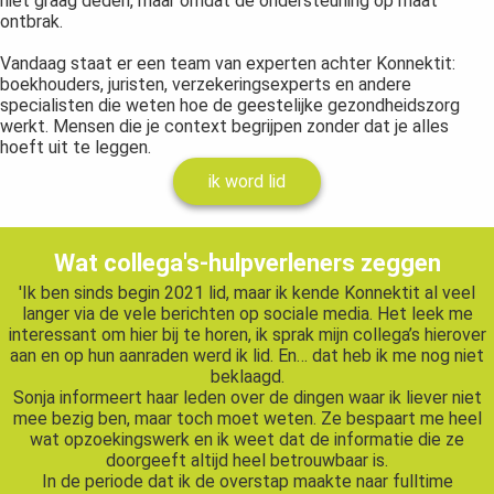
niet graag deden, maar omdat de ondersteuning op maat
ontbrak.
Vandaag staat er een team van experten achter Konnektit:
boekhouders, juristen, verzekeringsexperts en andere
specialisten die weten hoe de geestelijke gezondheidszorg
werkt. Mensen die je context begrijpen zonder dat je alles
hoeft uit te leggen.
ik word lid
Wat collega's-hulpverleners zeggen
'Ik ben sinds begin 2021 lid, maar ik kende Konnektit al veel
langer via de vele berichten op sociale media. Het leek me
interessant om hier bij te horen, ik sprak mijn collega’s hierover
aan en op hun aanraden werd ik lid. En… dat heb ik me nog niet
beklaagd.
Sonja informeert haar leden over de dingen waar ik liever niet
mee bezig ben, maar toch moet weten. Ze bespaart me heel
wat opzoekingswerk en ik weet dat de informatie die ze
doorgeeft altijd heel betrouwbaar is.
In de periode dat ik de overstap maakte naar fulltime