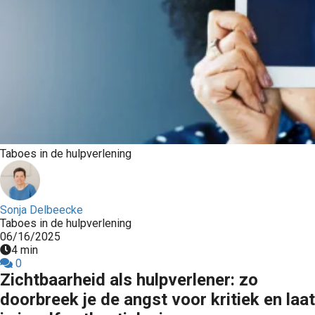
s kan de
e niet
oneren.
ieken
ische
s worden
kt om
em
Taboes in de hulpverlening
tie te
elen over
drag van
zoeker op
Sonja Delbeecke
Taboes in de hulpverlening
site.
06/16/2025
4 min
ing
0
Zichtbaarheid als hulpverlener: zo
ingcookies
 gebruikt
doorbreek je de angst voor kritiek en laat
oekers te