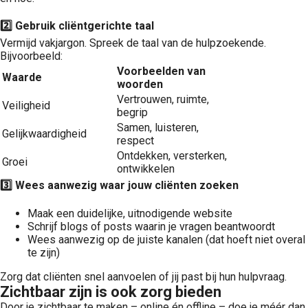
2️
⃣ Gebruik cliëntgerichte taal
Vermijd vakjargon. Spreek de taal van de hulpzoekende.
Bijvoorbeeld:
Voorbeelden van
Waarde
woorden
Vertrouwen, ruimte,
Veiligheid
begrip
Samen, luisteren,
Gelijkwaardigheid
respect
Ontdekken, versterken,
Groei
ontwikkelen
3️
⃣ Wees aanwezig waar jouw cliënten zoeken
Maak een duidelijke, uitnodigende website
Schrijf blogs of posts waarin je vragen beantwoordt
Wees aanwezig op de juiste kanalen (dat hoeft niet overal
te zijn)
Zorg dat cliënten snel aanvoelen of jij past bij hun hulpvraag.
Zichtbaar zijn is ook zorg bieden
Door je zichtbaar te maken – online én offline – doe je méér dan