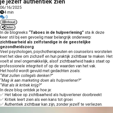
je jezelf authentiek zien
 op de
06/16/2025
e. Hierdoor
4 min
 website-
0
Inhoud
ren
Delen
nte
In de blogreeks
“Taboes in de hulpverlening”
sta ik deze
enties
keer stil bij een gevoelig maar belangrijk onderwerp:
gebaseerd
zichtbaarheid als zelfstandige in de geestelijke
gezondheidszorg
.
 gedrag van
Veel psychologen, psychotherapeuten en counselors worstelen
ezoeker.
met het idee om zichzelf en hun praktijk zichtbaar te maken. Het
voelt al snel ongemakkelijk, alsof zichtbaarheid haaks staat op
professionele integriteit of op de waarden van het vak.
uren
Het hoofd wordt gevuld met gedachten zoals:
“Wat zullen collega’s denken?”
“Mag ik aan marketing doen als hulpverlener?”
“Wat als ik kritiek krijg?”
In deze blog ontdek je hoe je:
✅ Het taboe op zichtbaarheid als hulpverlener doorbreekt
✅ Kritiek leert zien als een kans tot groei
✅ Authentiek zichtbaar kan zijn, zonder jezelf te verliezen.