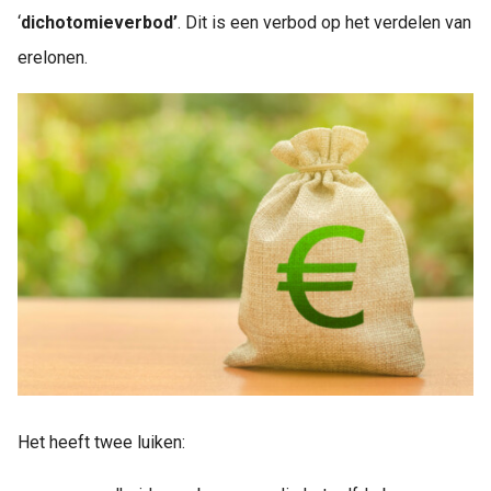
 op de
‘
dichotomieverbod’
. Dit is een verbod op het verdelen van
e. Hierdoor
erelonen.
 website-
ren
nte
enties
gebaseerd
 gedrag van
ezoeker.
uren
Het heeft twee luiken: