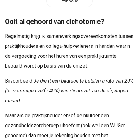
Inhoud
s kan de
e niet
oneren.
Ooit al gehoord van dichotomie?
ieken
Regelmatig krijg ik samenwerkingsovereenkomsten tussen
ische
praktijkhouders en collega-hulpverleners in handen waarin
s worden
kt om
de vergoeding voor het huren van een praktijkruimte
em
bepaald wordt op basis van de omzet.
tie te
elen over
Bijvoorbeeld
Je dient een bijdrage te betalen à rato van 20%
drag van
(bij sommigen zelfs 40%) van de omzet van de afgelopen
zoeker op
site.
maand.
ing
Maar als de praktijkhouder en/of de huurder een
ingcookies
gezondheidszorgberoep uitoefent (ook wel een WUGer
 gebruikt
genoemd) dan moet je rekening houden met het
oekers te