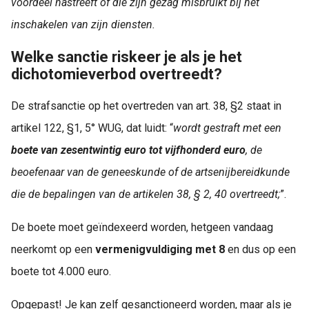
voordeel nastreeft of die zijn gezag misbruikt bij het
inschakelen van zijn diensten.
Welke sanctie riskeer je als je het
dichotomieverbod overtreedt?
De strafsanctie op het overtreden van art. 38, §2 staat in
artikel 122, §1, 5° WUG, dat luidt: “
wordt gestraft met een
boete van zesentwintig euro tot vijfhonderd euro
, de
beoefenaar van de geneeskunde of de artsenijbereidkunde
die de bepalingen van de artikelen 38, § 2, 40 overtreedt;
”.
De boete moet geïndexeerd worden, hetgeen vandaag
neerkomt op een
vermenigvuldiging met 8
en dus op een
boete tot 4.000 euro.
Opgepast! Je kan zelf gesanctioneerd worden, maar als je