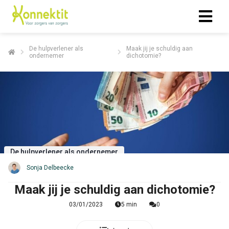
De hulpverlener als
Maak jij je schuldig aan
ondernemer
dichotomie?
ngen
 policy
oneel
onele
s zijn
De hulpverlener als ondernemer
kelijk om
Sonja Delbeecke
bsite te
ken. Ze
Maak jij je schuldig aan dichotomie?
 gebruikt
03/01/2023
5 min
0
asisfuncties
der deze