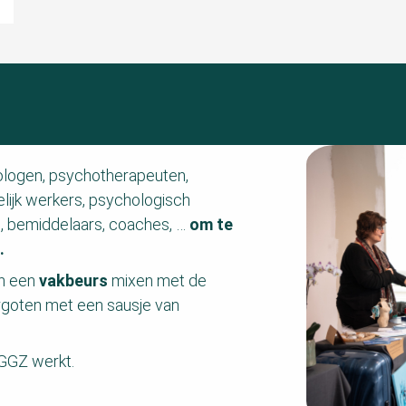
ologen, psychotherapeuten,
ijk werkers, psychologisch
, bemiddelaars, coaches, …
om te
.
an een
vakbeurs
mixen met de
rgoten met een sausje van
 GGZ werkt.