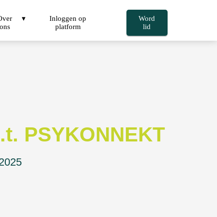
Over
Inloggen op
Word
ons
platform
lid
.b.t. PSYKONNEKT
 2025