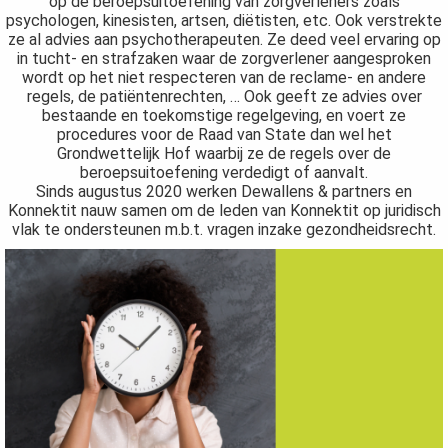
op de beroepsuitoefening van zorgverleners zoals
psychologen, kinesisten, artsen, diëtisten, etc. Ook verstrekte
ze al advies aan psychotherapeuten. Ze deed veel ervaring op
in tucht- en strafzaken waar de zorgverlener aangesproken
wordt op het niet respecteren van de reclame- en andere
regels, de patiëntenrechten, … Ook geeft ze advies over
bestaande en toekomstige regelgeving, en voert ze
procedures voor de Raad van State dan wel het
Grondwettelijk Hof waarbij ze de regels over de
beroepsuitoefening verdedigt of aanvalt.
Sinds augustus 2020 werken Dewallens & partners en
Konnektit nauw samen om de leden van Konnektit op juridisch
vlak te ondersteunen m.b.t. vragen inzake gezondheidsrecht.