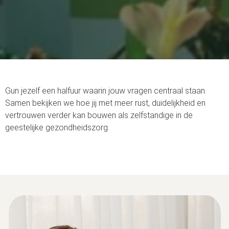
s kan de
e niet
oneren.
ieken
ische
s worden
Gun jezelf een halfuur waarin jouw vragen centraal staan.
kt om
Samen bekijken we hoe jij met meer rust, duidelijkheid en
em
vertrouwen verder kan bouwen als zelfstandige in de
tie te
geestelijke gezondheidszorg.
elen over
drag van
zoeker op
site.
ing
ingcookies
 gebruikt
oekers te