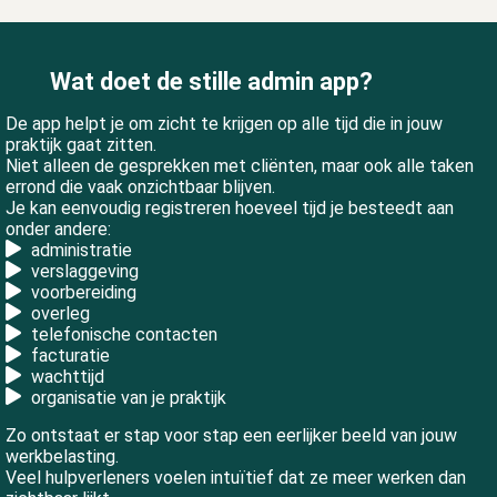
 op de
e. Hierdoor
 website-
Wat doet de stille admin app?
ren
De app helpt je om zicht te krijgen op alle tijd die in jouw
nte
praktijk gaat zitten.
enties
Niet alleen de gesprekken met cliënten, maar ook alle taken
gebaseerd
errond die vaak onzichtbaar blijven.
 gedrag van
Je kan eenvoudig registreren hoeveel tijd je besteedt aan
onder andere:
ezoeker.
administratie
verslaggeving
voorbereiding
uren
overleg
telefonische contacten
facturatie
wachttijd
organisatie van je praktijk
Zo ontstaat er stap voor stap een eerlijker beeld van jouw
werkbelasting.
Veel hulpverleners voelen intuïtief dat ze meer werken dan