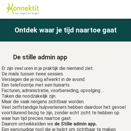
Ontdek waar je tijd naartoe gaat
ngen
 policy
De stille admin app
Er zijn veel uren in je praktijk die niemand ziet.
oneel
De mails tussen twee sessies.
onele
Verslagen die je nog afwerkt in de avond.
s zijn
Een telefoontje met een huisarts.
Facturen, administratie, voorbereiding, opvolging …
kelijk om
Taken die noodzakelijk zijn.
bsite te
Maar die vaak nergens zichtbaar worden.
ken. Ze
Veel zelfstandige hulpverleners hebben daardoor het gevoel
voortdurend bezig te zijn, zonder echt zicht te hebben op
 gebruikt
waar hun tijd precies naartoe gaat.
asisfuncties
Daarom ontwikkelden we
de Stille admin app.
der deze
Een eenvoudige tool die je helpt om zichtbaar te maken