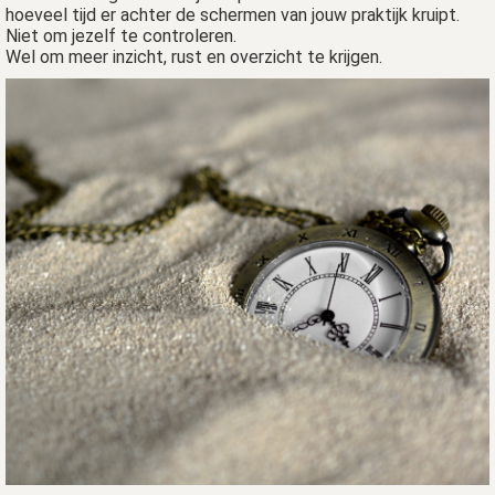
s kan de
hoeveel tijd er achter de schermen van jouw praktijk kruipt.
Niet om jezelf te controleren.
e niet
Wel om meer inzicht, rust en overzicht te krijgen.
oneren.
ieken
ische
s worden
kt om
em
tie te
elen over
drag van
zoeker op
site.
ing
ingcookies
 gebruikt
oekers te